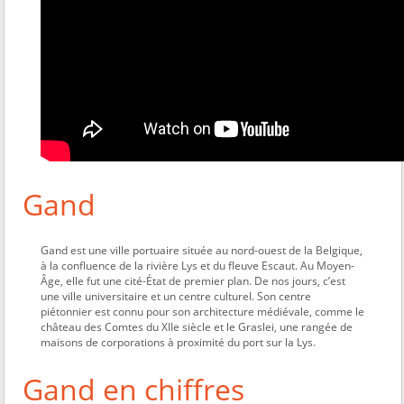
Gand
Gand est une ville portuaire située au nord-ouest de la Belgique,
à la confluence de la rivière Lys et du fleuve Escaut. Au Moyen-
Âge, elle fut une cité-État de premier plan. De nos jours, c’est
une ville universitaire et un centre culturel. Son centre
piétonnier est connu pour son architecture médiévale, comme le
château des Comtes du XIIe siècle et le Graslei, une rangée de
maisons de corporations à proximité du port sur la Lys.
Gand en chiffres