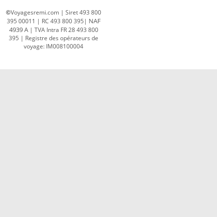
©
Voyagesremi.com | Siret 493 800
NAF
395 00011 | RC 493 800 395|
4939 A
| TVA Intra FR 28 493 800
395 | R
egistre des opérateurs de
voyage: IM008100004