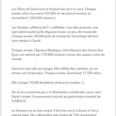
Les Fêtes de Gand sont le festival des durs à cuire. Chaque
année, elles incarnent 765.000 m² de bonne humeur et
accueillent 1.300.000 visiteurs.
Les Gantois raffolent de l’ « uufflakke » (ou tête pressée, une
spécialité locale) qu’ils dégustent avec un peu de moutarde.
Chaque année, 69.000 pots de moutarde Tierenteyn-Verlent
sont vendus à Gand.
Chaque année, l’Agneau Mystique, chef-d’œuvre des frères Van
Eyck, est admiré par 170.000 visiteurs venus des quatre coins du
monde.
Gand est une ville qui bouge. Elle raffole des cyclistes, et cet
amour est réciproque. Chaque année, Gand loue 11.500 vélos.
Elle compte 74.000 étudiants sérieux et assidus ;-).
On ne la surnomme pas « la Manhattan médiévale » pour rien :
Gand compte 3 monuments inscrits au patrimoine mondial de
l’UNESCO.
Le Gantois est un bon vivant. Il fait bon vivre à Gand, et l’on y
mange bien. On y dénombre pas moins de 734 restaurants.