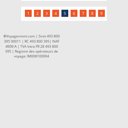
1
2
3
4
5
6
7
8
9
Préc
Suiv
©
Voyagesremi.com | Siret 493 800
NAF
395 00011 | RC 493 800 395|
4939 A
| TVA Intra FR 28 493 800
395 | R
egistre des opérateurs de
voyage: IM008100004