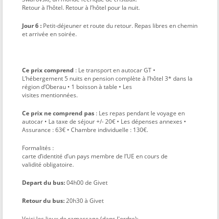
Retour à l’hôtel. Retour à l’hôtel pour la nuit.
Jour 6 :
Petit-déjeuner et route du retour. Repas libres en chemin
et arrivée en soirée.
Ce prix comprend
: Le transport en autocar GT •
L’hébergement 5 nuits en pension complète à l’hôtel 3* dans la
région d’Oberau • 1 boisson à table • Les
visites mentionnées.
Ce prix ne comprend pas
: Les repas pendant le voyage en
autocar • La taxe de séjour +/- 20€ • Les dépenses annexes •
Assurance : 63€ • Chambre individuelle : 130€.
Formalités :
carte d’identité d’un pays membre de l’UE en cours de
validité obligatoire.
Depart du bus:
04h00 de Givet
Retour du bus:
20h30 à Givet
Voici les lieux de ramassage (dans l'ordre):