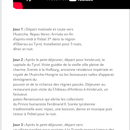
Jour 1 :
Départ matinale et route vers
l’Autriche. Repas libres. Arrivée en fin
d’après-midi à l’hôtel 3* dans la région
d’Oberau au Tyrol, Installation pour 5 nuits,
dîner et nuit.
Jour 2 :
Après le petit-déjeuner, départ pour Innsbruck, la
capitale du Tyrol. Visite guidée de la vieille ville pleine de
charme. Entrée à la Hofburg, ancienne résidence impériale et
royale de l’Autriche-Hongrie où les fastueuses salles d’apparat
témoignent du
pouvoir et de la richesse des règnes passés. Déjeuner au
restaurant puis visite du Château d’Ambras à Innsbruck, un
fastueux
palais Renaissance qui abrite les collections
du Prince humaniste Ferdinand II. Soirée tyrolienne
traditionnelle avec repas, une boisson, danse et musique puis
retour à l’hôtel pour la nuit.
Jour 3 :
Après le petit-déjeuner, départ vers
un village tyrolien pour assister à la Transhumance (retour des