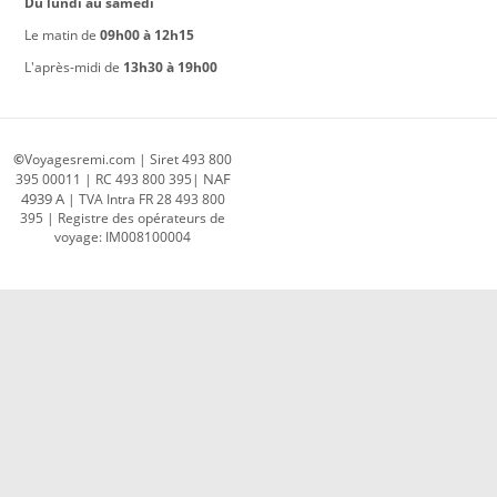
Du lundi au samedi
Le matin de
09h00 à 12h15
L'après-midi de
13h30 à 19h00
©
Voyagesremi.com | Siret 493 800
NAF
395 00011 | RC 493 800 395|
4939 A
| TVA Intra FR 28 493 800
395 | R
egistre des opérateurs de
voyage: IM008100004