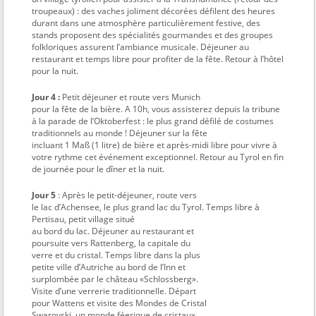
troupeaux) : des vaches joliment décorées défilent des heures
durant dans une atmosphère particulièrement festive, des
stands proposent des spécialités gourmandes et des groupes
folkloriques assurent l’ambiance musicale. Déjeuner au
restaurant et temps libre pour profiter de la fête. Retour à l’hôtel
pour la nuit.
Jour 4 :
Petit déjeuner et route vers Munich
pour la fête de la bière. A 10h, vous assisterez depuis la tribune
à la parade de l’Oktoberfest : le plus grand défilé de costumes
traditionnels au monde ! Déjeuner sur la fête
incluant 1 Maß (1 litre) de bière et après-midi libre pour vivre à
votre rythme cet événement exceptionnel. Retour au Tyrol en fin
de journée pour le dîner et la nuit.
Jour 5
: Après le petit-déjeuner, route vers
le lac d’Achensee, le plus grand lac du Tyrol. Temps libre à
Pertisau, petit village situé
au bord du lac. Déjeuner au restaurant et
poursuite vers Rattenberg, la capitale du
verre et du cristal. Temps libre dans la plus
petite ville d’Autriche au bord de l’Inn et
surplombée par le château «Schlossberg».
Visite d’une verrerie traditionnelle. Départ
pour Wattens et visite des Mondes de Cristal
Swarovski, un monde féerique de cristaux.