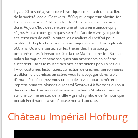
Il y a 500 ans déjà, son cœur historique constituait un haut lieu
de la société locale. C’est vers 1500 que l’empereur Maximilien
Ier fit recouvrir le Petit Toit d’or de 2.657 bardeaux en cuivre
doré. Aujourd’hui, c’est encore une atmosphère unique qui y
règne. Aux arcades gothiques se mêle l’art de vivre typique de
ses terrasses de café. Montez les escaliers du beffroi pour
profiter de la plus belle vue panoramique qui soit depuis plus de
600 ans. Ou alors partez sur les traces des Habsbourg,
omniprésentes à Innsbruck. Sur la rue Maria-Theresien-Strasse,
palais baroques et néoclassiques aux ornements colorés se
succèdent. Dans le musée des arts et traditions populaires du
Tyrol, costumes historiques, collection de crèches, personnages
traditionnels et mises en scène vous font voyager dans la vie
d’antan. Puis éloignez-vous un peu de la ville pour pénétrer les
impressionnants Mondes du cristal Swarovski à Wattens ou pour
découvrir les trésors dont recèle le château d’Ambras, perché
sur une colline au sud de la ville – grand symbole de l’amour que
portait Ferdinand II à son épouse non aristocrate.
Château Impérial Hofburg