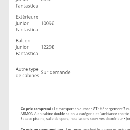
Fantastica
Extérieure
Junior
1009€
Fantastica
Balcon
Junior
1229€
Fantastica
Autre type
Sur demande
de cabines
Ce prix comprend :
Le transport en autocar GT• Hébergement 7 nuit
ARMONIA en cabine double selon la catégorie et l’ambiance choisie • 
Espace piscine, salle de sport, installations sportives d’extérieur •
Ce prix ne comprend pas
: Les repas pendant le voyage en autocar 