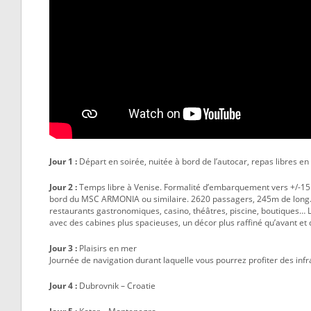
Jour 1 :
Départ en soirée, nuitée à bord de l’autocar, repas libres en
Jour 2 :
Temps libre à Venise. Formalité d’embarquement vers +/-15h 
bord du MSC ARMONIA ou similaire. 2620 passagers, 245m de long. L
restaurants gastronomiques, casino, théâtres, piscine, boutiques…
avec des cabines plus spacieuses, un décor plus raffiné qu’avant e
Jour 3 :
Plaisirs en mer
Journée de navigation durant laquelle vous pourrez profiter des i
Jour 4 :
Dubrovnik – Croatie