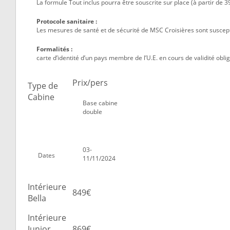
La formule Tout inclus pourra être souscrite sur place (à partir de 39
Protocole sanitaire :
Les mesures de santé et de sécurité de MSC Croisières sont suscept
Formalités :
carte d’identité d’un pays membre de l’U.E. en cours de validité oblig
Prix/pers
Type de
Cabine
Base cabine
double
03-
Dates
11/11/2024
Intérieure
849€
Bella
Intérieure
Junior
869€